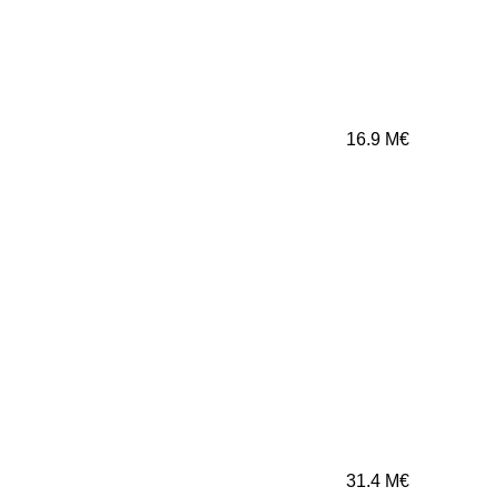
16.9
M€
31.4
M€