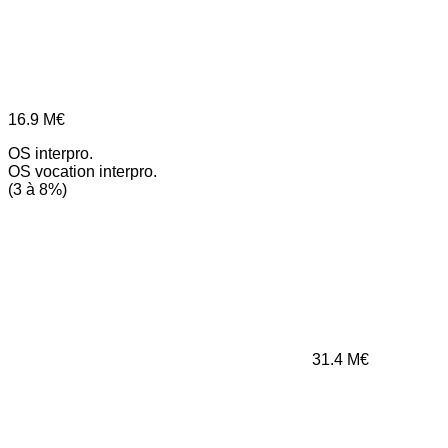
16.9
M€
OS interpro.
OS vocation interpro.
(3 à 8%)
31.4
M€