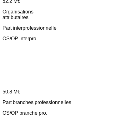
52.2
M€
Organisations
attributaires
Part interprofessionnelle
OS/OP interpro.
50.8
M€
Part branches professionnelles
OS/OP branche pro.