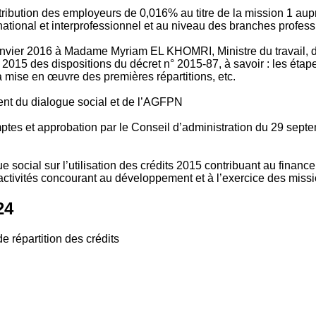
tribution des employeurs de 0,016% au titre de la mission 1 aup
ional et interprofessionnel et au niveau des branches profession
vier 2016 à Madame Myriam EL KHOMRI, Ministre du travail, de l
2015 des dispositions du décret n° 2015-87, à savoir : les ét
 mise en œuvre des premières répartitions, etc.
ment du dialogue social et de l’AGFPN
mptes et approbation par le Conseil d’administration du 29 se
 social sur l’utilisation des crédits 2015 contribuant au financ
ctivités concourant au développement et à l’exercice des missio
24
e répartition des crédits