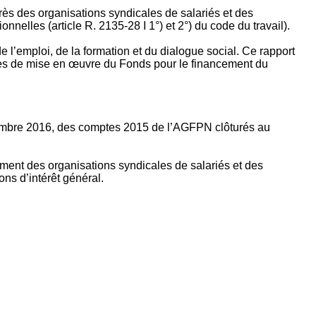
rès des organisations syndicales de salariés et des
nelles (article R. 2135‐28 I 1°) et 2°) du code du travail).
’emploi, de la formation et du dialogue social. Ce rapport
apes de mise en œuvre du Fonds pour le financement du
ptembre 2016, des comptes 2015 de l’AGFPN clôturés au
ement des organisations syndicales de salariés et des
ns d’intérêt général.