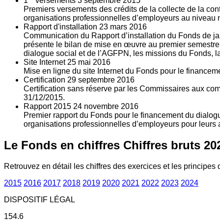
1
versements
3
septembre 2015
Premiers versements des crédits de la collecte de la con
organisations professionnelles d’employeurs au niveau nat
Rapport d'installation
23
mars 2016
Communication du Rapport d’installation du Fonds de jan
présente le bilan de mise en œuvre au premier semestre 
dialogue social et de l’AGFPN, les missions du Fonds, la
Site Internet
25
mai 2016
Mise en ligne du site Internet du Fonds pour le finance
Certification
29
septembre 2016
Certification sans réserve par les Commissaires aux co
31/12/2015.
Rapport 2015
24
novembre 2016
Premier rapport du Fonds pour le financement du dialogue
organisations professionnelles d’employeurs pour leurs a
Le Fonds en chiffres
Chiffres bruts 20
Retrouvez en détail les chiffres des exercices et les principes d
2015
2016
2017
2018
2019
2020
2021
2022
2023
2024
DISPOSITIF LÉGAL
154.6