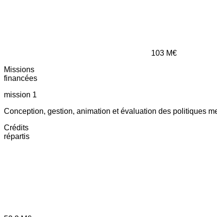
103
M€
Missions
financées
mission 1
Conception, gestion, animation et évaluation des politiques m
Crédits
répartis