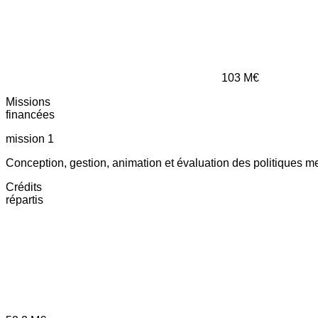
103
M€
Missions
financées
mission 1
Conception, gestion, animation et évaluation des politiques m
Crédits
répartis