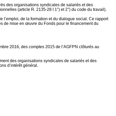
rès des organisations syndicales de salariés et des
nelles (article R. 2135‐28 I 1°) et 2°) du code du travail).
’emploi, de la formation et du dialogue social. Ce rapport
apes de mise en œuvre du Fonds pour le financement du
ptembre 2016, des comptes 2015 de l’AGFPN clôturés au
ement des organisations syndicales de salariés et des
ns d’intérêt général.