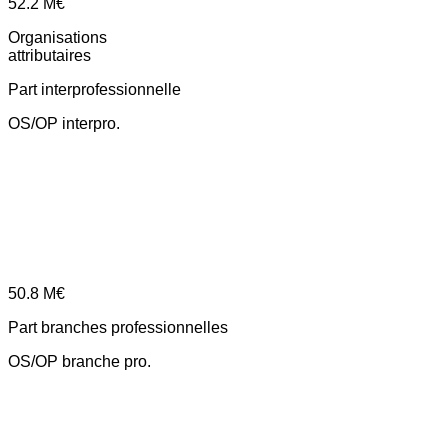
52.2
M€
Organisations
attributaires
Part interprofessionnelle
OS/OP interpro.
50.8
M€
Part branches professionnelles
OS/OP branche pro.