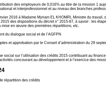
tribution des employeurs de 0,016% au titre de la mission 1 aup
ional et interprofessionnel et au niveau des branches profession
vier 2016 à Madame Myriam EL KHOMRI, Ministre du travail, de l
2015 des dispositions du décret n° 2015-87, à savoir : les ét
 mise en œuvre des premières répartitions, etc.
ment du dialogue social et de l’AGFPN
mptes et approbation par le Conseil d’administration du 29 se
 social sur l’utilisation des crédits 2015 contribuant au financ
ctivités concourant au développement et à l’exercice des missio
24
e répartition des crédits