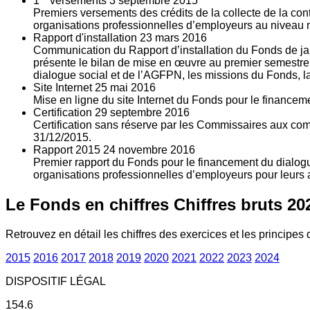
1
versements
3
septembre 2015
Premiers versements des crédits de la collecte de la con
organisations professionnelles d’employeurs au niveau nat
Rapport d'installation
23
mars 2016
Communication du Rapport d’installation du Fonds de jan
présente le bilan de mise en œuvre au premier semestre 
dialogue social et de l’AGFPN, les missions du Fonds, la
Site Internet
25
mai 2016
Mise en ligne du site Internet du Fonds pour le finance
Certification
29
septembre 2016
Certification sans réserve par les Commissaires aux co
31/12/2015.
Rapport 2015
24
novembre 2016
Premier rapport du Fonds pour le financement du dialogue
organisations professionnelles d’employeurs pour leurs a
Le Fonds en chiffres
Chiffres bruts 20
Retrouvez en détail les chiffres des exercices et les principes d
2015
2016
2017
2018
2019
2020
2021
2022
2023
2024
DISPOSITIF LÉGAL
154.6