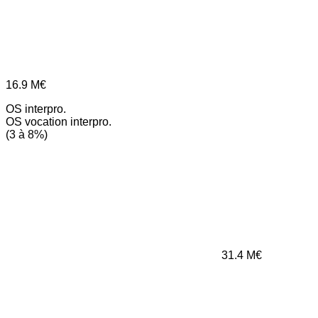
16.9
M€
OS interpro.
OS vocation interpro.
(3 à 8%)
31.4
M€