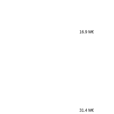
16.9
M€
31.4
M€