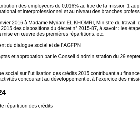
tribution des employeurs de 0,016% au titre de la mission 1 aup
ional et interprofessionnel et au niveau des branches profession
vier 2016 à Madame Myriam EL KHOMRI, Ministre du travail, de l
2015 des dispositions du décret n° 2015-87, à savoir : les ét
 mise en œuvre des premières répartitions, etc.
ment du dialogue social et de l’AGFPN
mptes et approbation par le Conseil d’administration du 29 se
 social sur l’utilisation des crédits 2015 contribuant au financ
ctivités concourant au développement et à l’exercice des missio
24
e répartition des crédits