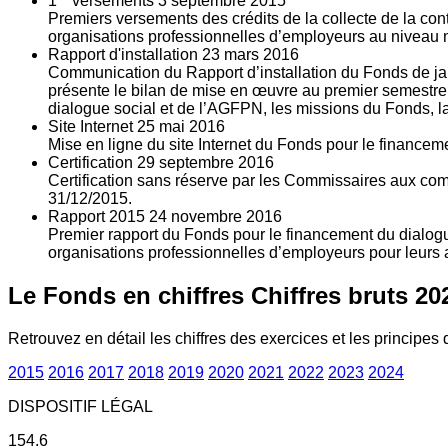
1
versements
3
septembre 2015
Premiers versements des crédits de la collecte de la con
organisations professionnelles d’employeurs au niveau nat
Rapport d'installation
23
mars 2016
Communication du Rapport d’installation du Fonds de jan
présente le bilan de mise en œuvre au premier semestre 
dialogue social et de l’AGFPN, les missions du Fonds, la
Site Internet
25
mai 2016
Mise en ligne du site Internet du Fonds pour le finance
Certification
29
septembre 2016
Certification sans réserve par les Commissaires aux co
31/12/2015.
Rapport 2015
24
novembre 2016
Premier rapport du Fonds pour le financement du dialogue
organisations professionnelles d’employeurs pour leurs a
Le Fonds en chiffres
Chiffres bruts 20
Retrouvez en détail les chiffres des exercices et les principes d
2015
2016
2017
2018
2019
2020
2021
2022
2023
2024
DISPOSITIF LÉGAL
154.6