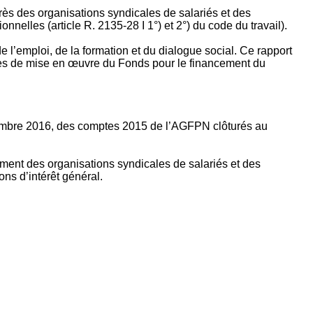
rès des organisations syndicales de salariés et des
nelles (article R. 2135‐28 I 1°) et 2°) du code du travail).
’emploi, de la formation et du dialogue social. Ce rapport
apes de mise en œuvre du Fonds pour le financement du
ptembre 2016, des comptes 2015 de l’AGFPN clôturés au
ement des organisations syndicales de salariés et des
ns d’intérêt général.