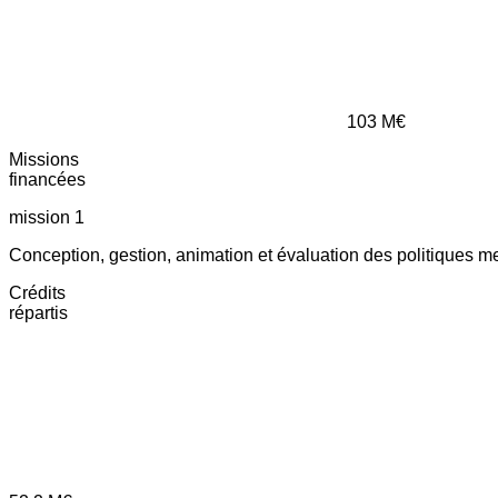
103
M€
Missions
financées
mission 1
Conception, gestion, animation et évaluation des politiques m
Crédits
répartis