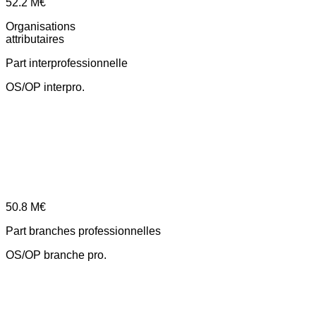
52.2
M€
Organisations
attributaires
Part interprofessionnelle
OS/OP interpro.
50.8
M€
Part branches professionnelles
OS/OP branche pro.