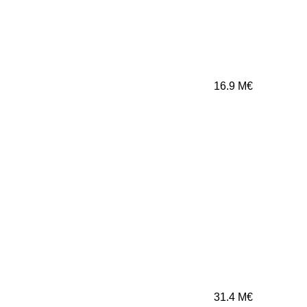
16.9
M€
31.4
M€