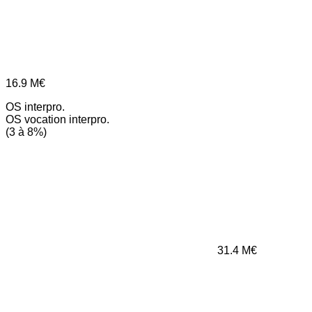
16.9
M€
OS interpro.
OS vocation interpro.
(3 à 8%)
31.4
M€