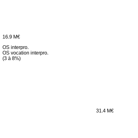
16.9
M€
OS interpro.
OS vocation interpro.
(3 à 8%)
31.4
M€