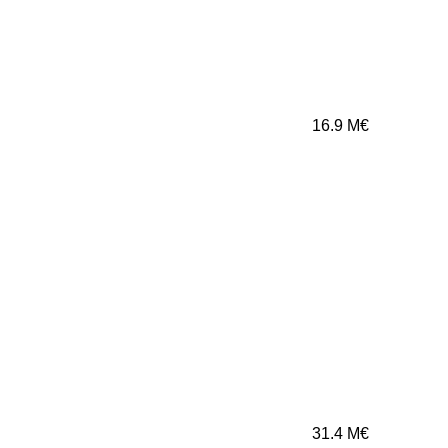
16.9
M€
31.4
M€