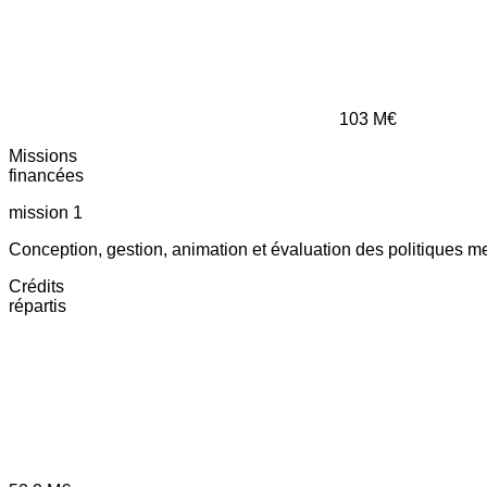
103
M€
Missions
financées
mission 1
Conception, gestion, animation et évaluation des politiques m
Crédits
répartis