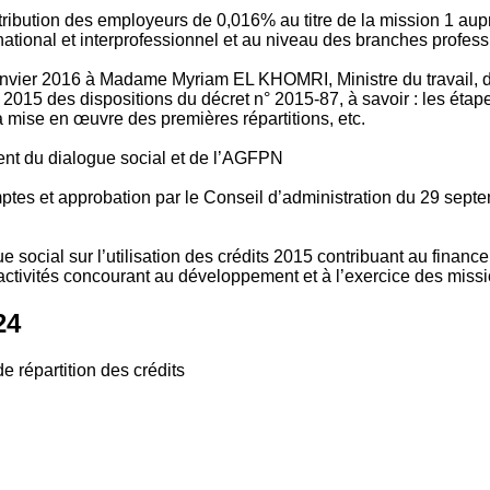
tribution des employeurs de 0,016% au titre de la mission 1 aup
ional et interprofessionnel et au niveau des branches profession
vier 2016 à Madame Myriam EL KHOMRI, Ministre du travail, de l
2015 des dispositions du décret n° 2015-87, à savoir : les ét
 mise en œuvre des premières répartitions, etc.
ment du dialogue social et de l’AGFPN
mptes et approbation par le Conseil d’administration du 29 se
 social sur l’utilisation des crédits 2015 contribuant au financ
ctivités concourant au développement et à l’exercice des missio
24
e répartition des crédits