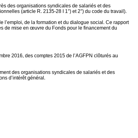
rès des organisations syndicales de salariés et des
nelles (article R. 2135‐28 I 1°) et 2°) du code du travail).
’emploi, de la formation et du dialogue social. Ce rapport
apes de mise en œuvre du Fonds pour le financement du
ptembre 2016, des comptes 2015 de l’AGFPN clôturés au
ement des organisations syndicales de salariés et des
ns d’intérêt général.