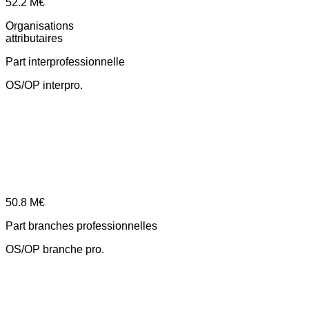
52.2
M€
Organisations
attributaires
Part interprofessionnelle
OS/OP interpro.
50.8
M€
Part branches professionnelles
OS/OP branche pro.