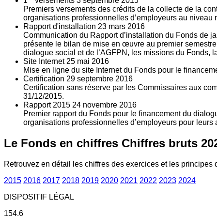
1
versements
3
septembre 2015
Premiers versements des crédits de la collecte de la con
organisations professionnelles d’employeurs au niveau nat
Rapport d'installation
23
mars 2016
Communication du Rapport d’installation du Fonds de jan
présente le bilan de mise en œuvre au premier semestre 
dialogue social et de l’AGFPN, les missions du Fonds, la
Site Internet
25
mai 2016
Mise en ligne du site Internet du Fonds pour le finance
Certification
29
septembre 2016
Certification sans réserve par les Commissaires aux co
31/12/2015.
Rapport 2015
24
novembre 2016
Premier rapport du Fonds pour le financement du dialogue
organisations professionnelles d’employeurs pour leurs a
Le Fonds en chiffres
Chiffres bruts 20
Retrouvez en détail les chiffres des exercices et les principes d
2015
2016
2017
2018
2019
2020
2021
2022
2023
2024
DISPOSITIF LÉGAL
154.6