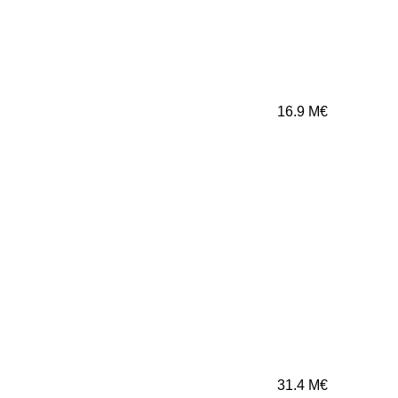
16.9
M€
31.4
M€