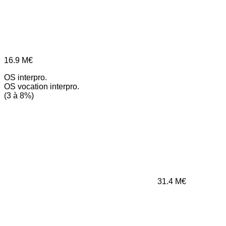
16.9
M€
OS interpro.
OS vocation interpro.
(3 à 8%)
31.4
M€