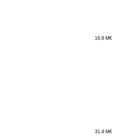
16.9
M€
31.4
M€