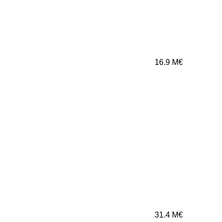
16.9
M€
31.4
M€