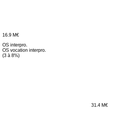
16.9
M€
OS interpro.
OS vocation interpro.
(3 à 8%)
31.4
M€