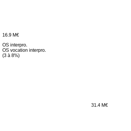
16.9
M€
OS interpro.
OS vocation interpro.
(3 à 8%)
31.4
M€