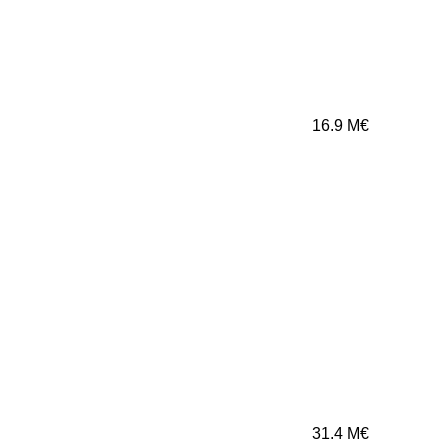
16.9
M€
31.4
M€