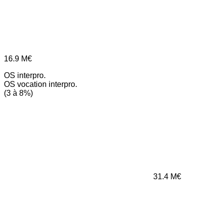
16.9
M€
OS interpro.
OS vocation interpro.
(3 à 8%)
31.4
M€