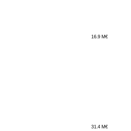
16.9
M€
31.4
M€