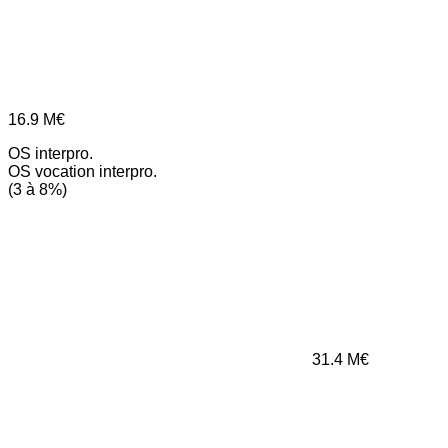
16.9
M€
OS interpro.
OS vocation interpro.
(3 à 8%)
31.4
M€