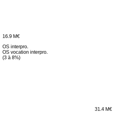
16.9
M€
OS interpro.
OS vocation interpro.
(3 à 8%)
31.4
M€