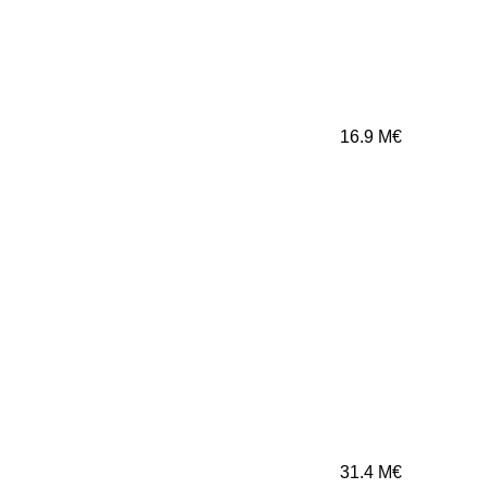
16.9
M€
31.4
M€