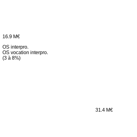
16.9
M€
OS interpro.
OS vocation interpro.
(3 à 8%)
31.4
M€