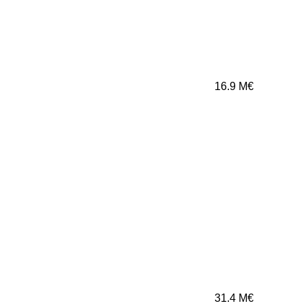
16.9
M€
31.4
M€