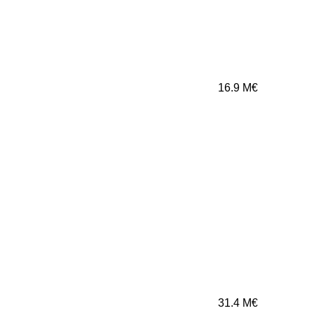
16.9
M€
31.4
M€