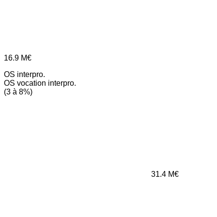
16.9
M€
OS interpro.
OS vocation interpro.
(3 à 8%)
31.4
M€