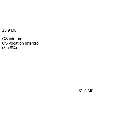
16.9
M€
OS interpro.
OS vocation interpro.
(3 à 8%)
31.4
M€