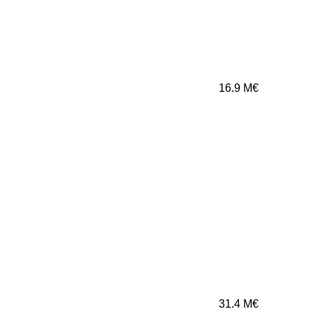
16.9
M€
31.4
M€