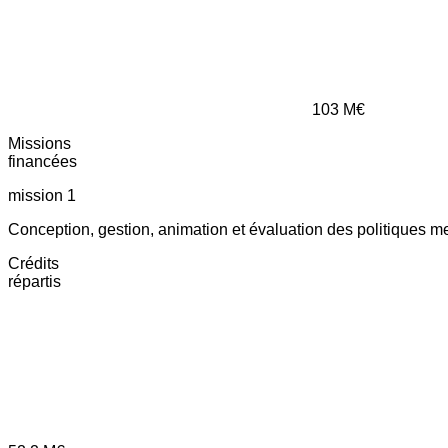
103
M€
Missions
financées
mission 1
Conception, gestion, animation et évaluation des politiques m
Crédits
répartis