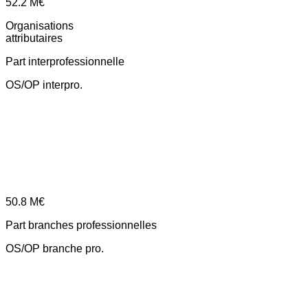
52.2
M€
Organisations
attributaires
Part interprofessionnelle
OS/OP interpro.
50.8
M€
Part branches professionnelles
OS/OP branche pro.