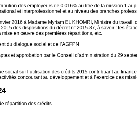
tribution des employeurs de 0,016% au titre de la mission 1 aup
ional et interprofessionnel et au niveau des branches profession
vier 2016 à Madame Myriam EL KHOMRI, Ministre du travail, de l
2015 des dispositions du décret n° 2015-87, à savoir : les ét
 mise en œuvre des premières répartitions, etc.
ment du dialogue social et de l’AGFPN
mptes et approbation par le Conseil d’administration du 29 se
 social sur l’utilisation des crédits 2015 contribuant au financ
ctivités concourant au développement et à l’exercice des missio
24
e répartition des crédits