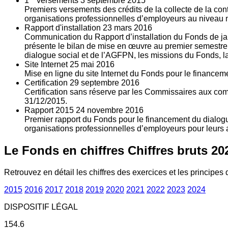
1
versements
3
septembre 2015
Premiers versements des crédits de la collecte de la con
organisations professionnelles d’employeurs au niveau nat
Rapport d'installation
23
mars 2016
Communication du Rapport d’installation du Fonds de jan
présente le bilan de mise en œuvre au premier semestre 
dialogue social et de l’AGFPN, les missions du Fonds, la
Site Internet
25
mai 2016
Mise en ligne du site Internet du Fonds pour le finance
Certification
29
septembre 2016
Certification sans réserve par les Commissaires aux co
31/12/2015.
Rapport 2015
24
novembre 2016
Premier rapport du Fonds pour le financement du dialogue
organisations professionnelles d’employeurs pour leurs a
Le Fonds en chiffres
Chiffres bruts 20
Retrouvez en détail les chiffres des exercices et les principes d
2015
2016
2017
2018
2019
2020
2021
2022
2023
2024
DISPOSITIF LÉGAL
154.6