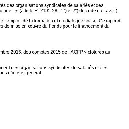
rès des organisations syndicales de salariés et des
nelles (article R. 2135‐28 I 1°) et 2°) du code du travail).
’emploi, de la formation et du dialogue social. Ce rapport
apes de mise en œuvre du Fonds pour le financement du
ptembre 2016, des comptes 2015 de l’AGFPN clôturés au
ement des organisations syndicales de salariés et des
ns d’intérêt général.