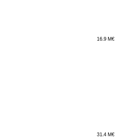
16.9
M€
31.4
M€