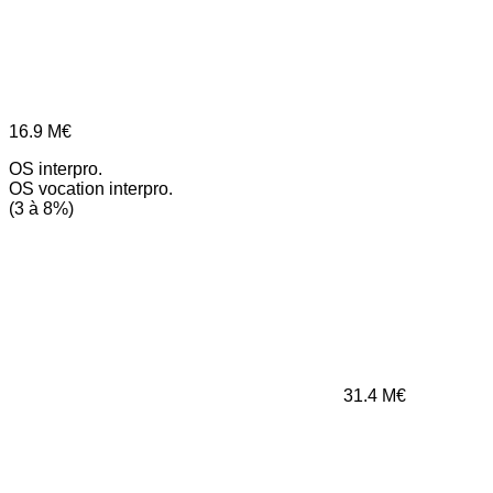
16.9
M€
OS interpro.
OS vocation interpro.
(3 à 8%)
31.4
M€