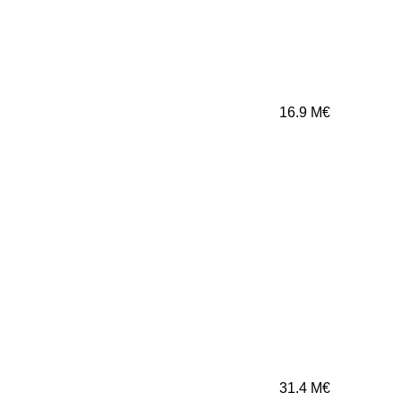
16.9
M€
31.4
M€