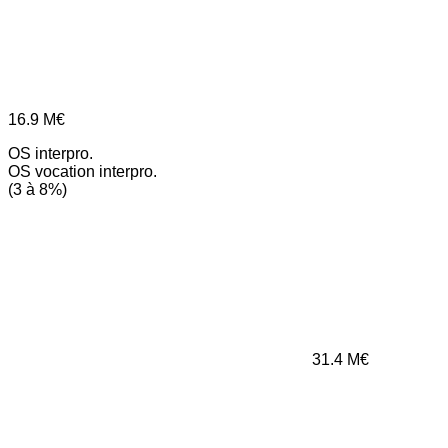
16.9
M€
OS interpro.
OS vocation interpro.
(3 à 8%)
31.4
M€