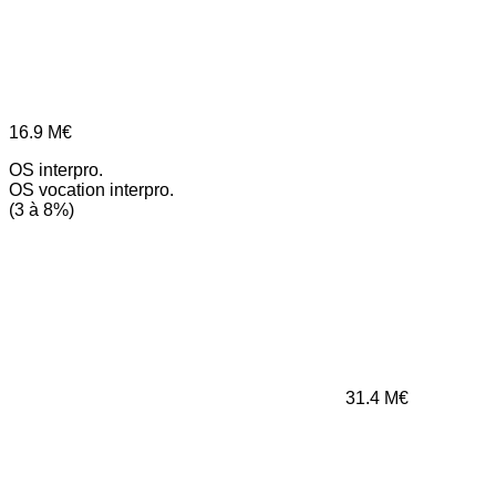
16.9
M€
OS interpro.
OS vocation interpro.
(3 à 8%)
31.4
M€