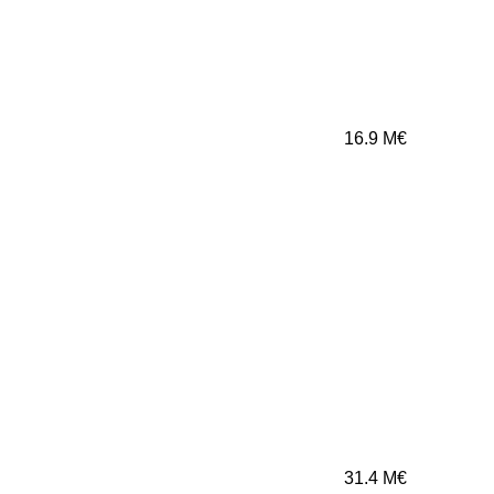
16.9
M€
31.4
M€