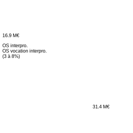
16.9
M€
OS interpro.
OS vocation interpro.
(3 à 8%)
31.4
M€