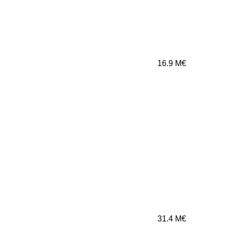
16.9
M€
31.4
M€