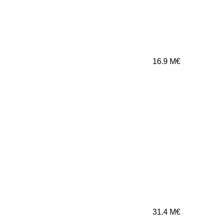
16.9
M€
31.4
M€