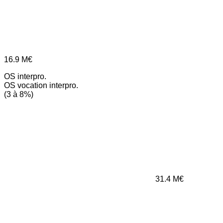
16.9
M€
OS interpro.
OS vocation interpro.
(3 à 8%)
31.4
M€