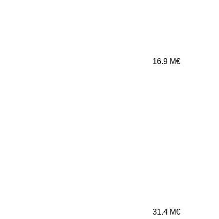
16.9
M€
31.4
M€