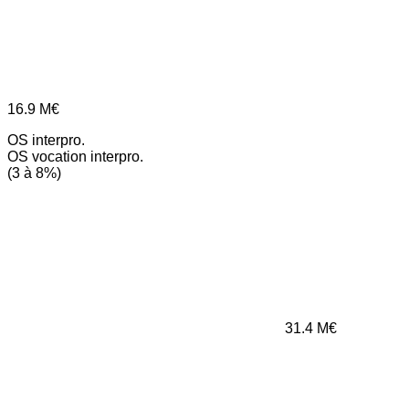
16.9
M€
OS interpro.
OS vocation interpro.
(3 à 8%)
31.4
M€