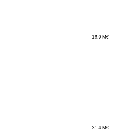
16.9
M€
31.4
M€