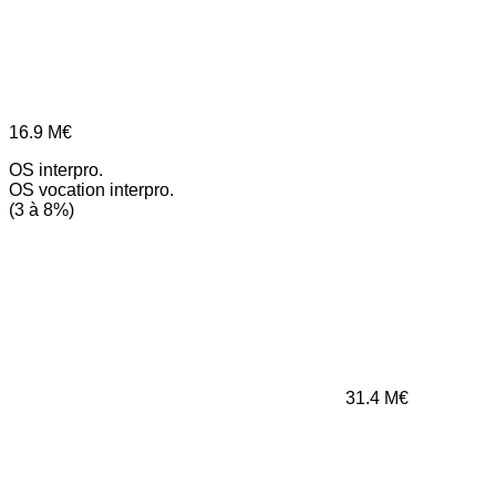
16.9
M€
OS interpro.
OS vocation interpro.
(3 à 8%)
31.4
M€