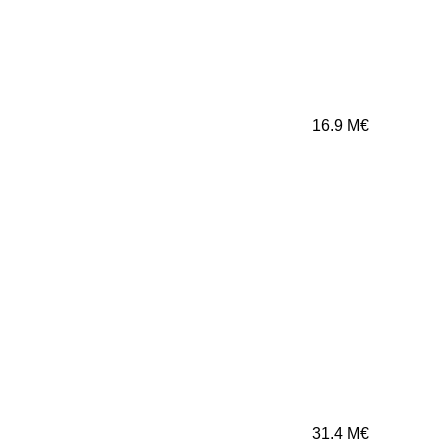
16.9
M€
31.4
M€