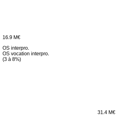
16.9
M€
OS interpro.
OS vocation interpro.
(3 à 8%)
31.4
M€