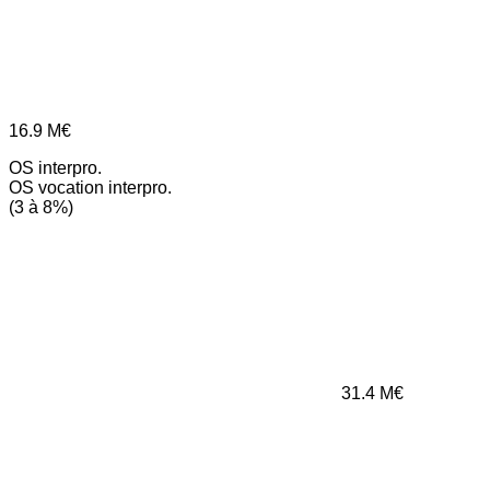
16.9
M€
OS interpro.
OS vocation interpro.
(3 à 8%)
31.4
M€