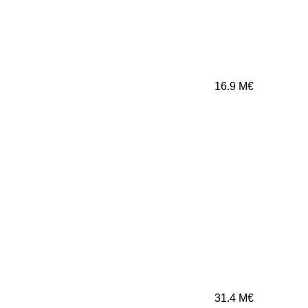
16.9
M€
31.4
M€