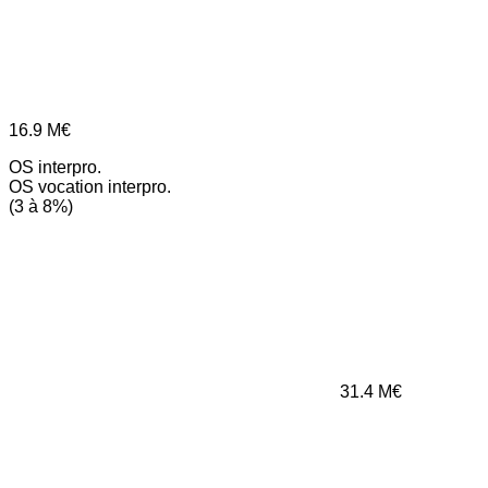
16.9
M€
OS interpro.
OS vocation interpro.
(3 à 8%)
31.4
M€