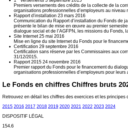
1
versements
3
septembre 2015
Premiers versements des crédits de la collecte de la con
organisations professionnelles d’employeurs au niveau nat
Rapport d'installation
23
mars 2016
Communication du Rapport d’installation du Fonds de jan
présente le bilan de mise en œuvre au premier semestre 
dialogue social et de l’AGFPN, les missions du Fonds, la
Site Internet
25
mai 2016
Mise en ligne du site Internet du Fonds pour le finance
Certification
29
septembre 2016
Certification sans réserve par les Commissaires aux co
31/12/2015.
Rapport 2015
24
novembre 2016
Premier rapport du Fonds pour le financement du dialogue
organisations professionnelles d’employeurs pour leurs a
Le Fonds en chiffres
Chiffres bruts 20
Retrouvez en détail les chiffres des exercices et les principes d
2015
2016
2017
2018
2019
2020
2021
2022
2023
2024
DISPOSITIF LÉGAL
154.6