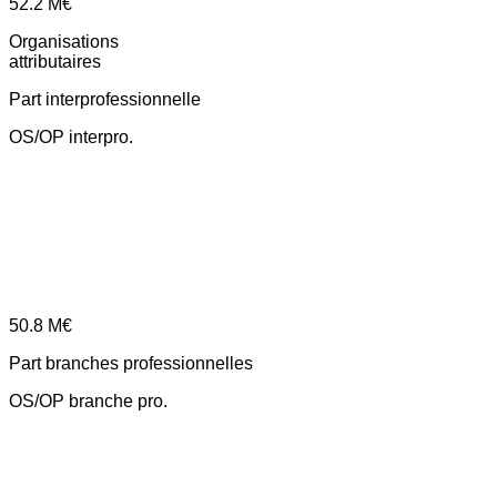
52.2
M€
Organisations
attributaires
Part interprofessionnelle
OS/OP interpro.
50.8
M€
Part branches professionnelles
OS/OP branche pro.