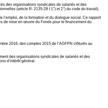
rès des organisations syndicales de salariés et des
nelles (article R. 2135‐28 I 1°) et 2°) du code du travail).
’emploi, de la formation et du dialogue social. Ce rapport
apes de mise en œuvre du Fonds pour le financement du
ptembre 2016, des comptes 2015 de l’AGFPN clôturés au
ement des organisations syndicales de salariés et des
ns d’intérêt général.