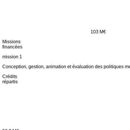
103
M€
Missions
financées
mission 1
Conception, gestion, animation et évaluation des politiques m
Crédits
répartis