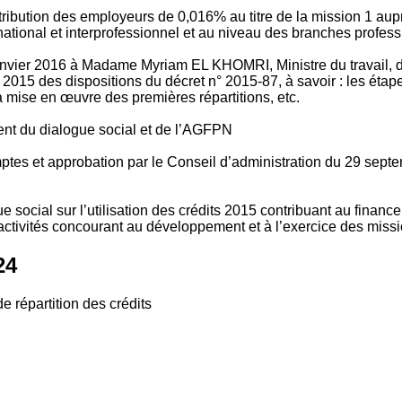
tribution des employeurs de 0,016% au titre de la mission 1 aup
ional et interprofessionnel et au niveau des branches profession
vier 2016 à Madame Myriam EL KHOMRI, Ministre du travail, de l
2015 des dispositions du décret n° 2015-87, à savoir : les ét
 mise en œuvre des premières répartitions, etc.
ment du dialogue social et de l’AGFPN
mptes et approbation par le Conseil d’administration du 29 se
 social sur l’utilisation des crédits 2015 contribuant au financ
ctivités concourant au développement et à l’exercice des missio
24
e répartition des crédits