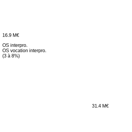
16.9
M€
OS interpro.
OS vocation interpro.
(3 à 8%)
31.4
M€