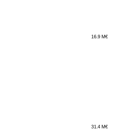
16.9
M€
31.4
M€