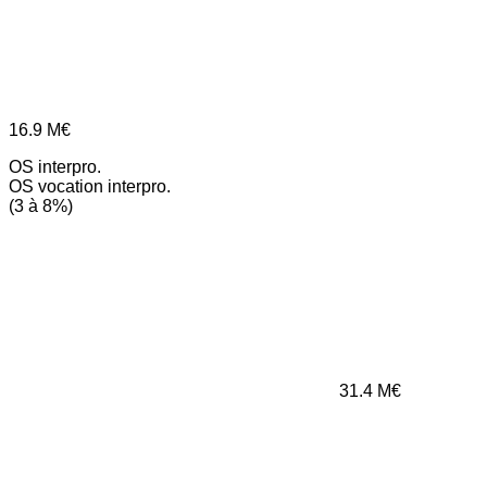
16.9
M€
OS interpro.
OS vocation interpro.
(3 à 8%)
31.4
M€