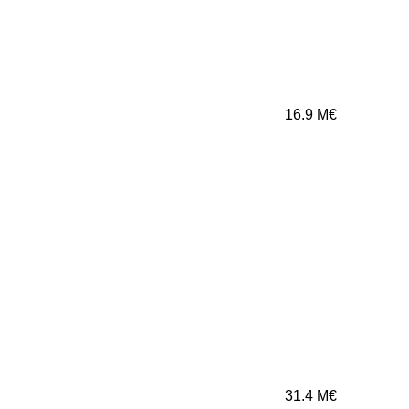
16.9
M€
31.4
M€