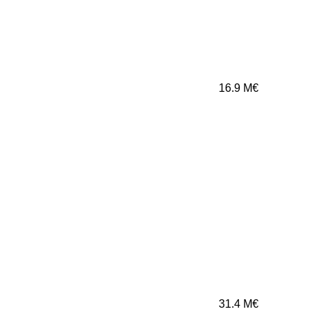
16.9
M€
31.4
M€