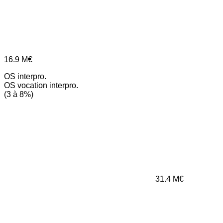
16.9
M€
OS interpro.
OS vocation interpro.
(3 à 8%)
31.4
M€