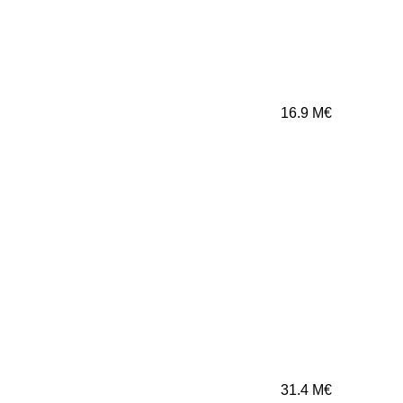
16.9
M€
31.4
M€