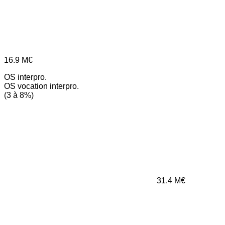
16.9
M€
OS interpro.
OS vocation interpro.
(3 à 8%)
31.4
M€