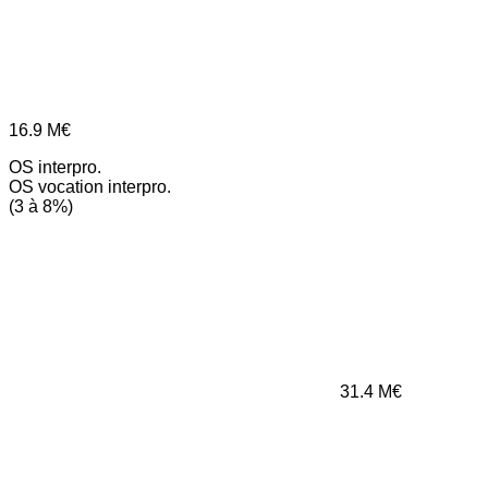
16.9
M€
OS interpro.
OS vocation interpro.
(3 à 8%)
31.4
M€