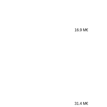
16.9
M€
31.4
M€