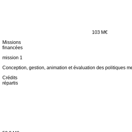
103
M€
Missions
financées
mission 1
Conception, gestion, animation et évaluation des politiques m
Crédits
répartis