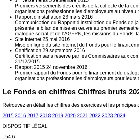
1
versements
3
septembre 2015
Premiers versements des crédits de la collecte de la con
organisations professionnelles d’employeurs au niveau nat
Rapport d'installation
23
mars 2016
Communication du Rapport d’installation du Fonds de jan
présente le bilan de mise en œuvre au premier semestre 
dialogue social et de l’AGFPN, les missions du Fonds, la
Site Internet
25
mai 2016
Mise en ligne du site Internet du Fonds pour le finance
Certification
29
septembre 2016
Certification sans réserve par les Commissaires aux co
31/12/2015.
Rapport 2015
24
novembre 2016
Premier rapport du Fonds pour le financement du dialogue
organisations professionnelles d’employeurs pour leurs a
Le Fonds en chiffres
Chiffres bruts 20
Retrouvez en détail les chiffres des exercices et les principes d
2015
2016
2017
2018
2019
2020
2021
2022
2023
2024
DISPOSITIF LÉGAL
154.6