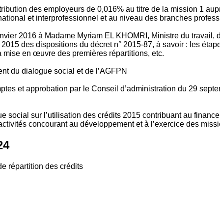
tribution des employeurs de 0,016% au titre de la mission 1 aup
ional et interprofessionnel et au niveau des branches profession
vier 2016 à Madame Myriam EL KHOMRI, Ministre du travail, de l
2015 des dispositions du décret n° 2015-87, à savoir : les ét
 mise en œuvre des premières répartitions, etc.
ment du dialogue social et de l’AGFPN
mptes et approbation par le Conseil d’administration du 29 se
 social sur l’utilisation des crédits 2015 contribuant au financ
ctivités concourant au développement et à l’exercice des missio
24
e répartition des crédits