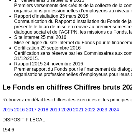
1
versements
3
septembre 2015
Premiers versements des crédits de la collecte de la con
organisations professionnelles d’employeurs au niveau nat
Rapport d'installation
23
mars 2016
Communication du Rapport d’installation du Fonds de jan
présente le bilan de mise en œuvre au premier semestre 
dialogue social et de l’AGFPN, les missions du Fonds, la
Site Internet
25
mai 2016
Mise en ligne du site Internet du Fonds pour le finance
Certification
29
septembre 2016
Certification sans réserve par les Commissaires aux co
31/12/2015.
Rapport 2015
24
novembre 2016
Premier rapport du Fonds pour le financement du dialogue
organisations professionnelles d’employeurs pour leurs a
Le Fonds en chiffres
Chiffres bruts 20
Retrouvez en détail les chiffres des exercices et les principes d
2015
2016
2017
2018
2019
2020
2021
2022
2023
2024
DISPOSITIF LÉGAL
154.6