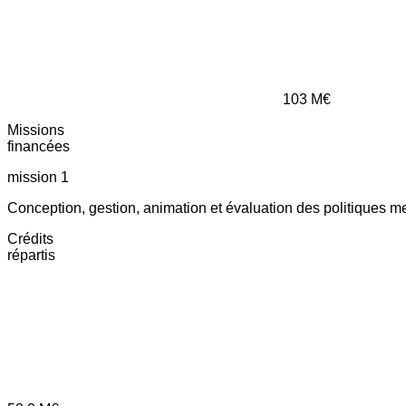
103
M€
Missions
financées
mission 1
Conception, gestion, animation et évaluation des politiques m
Crédits
répartis