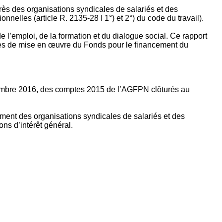
rès des organisations syndicales de salariés et des
nelles (article R. 2135‐28 I 1°) et 2°) du code du travail).
’emploi, de la formation et du dialogue social. Ce rapport
apes de mise en œuvre du Fonds pour le financement du
ptembre 2016, des comptes 2015 de l’AGFPN clôturés au
ement des organisations syndicales de salariés et des
ns d’intérêt général.