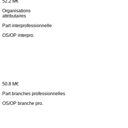
52.2
M€
Organisations
attributaires
Part interprofessionnelle
OS/OP interpro.
50.8
M€
Part branches professionnelles
OS/OP branche pro.