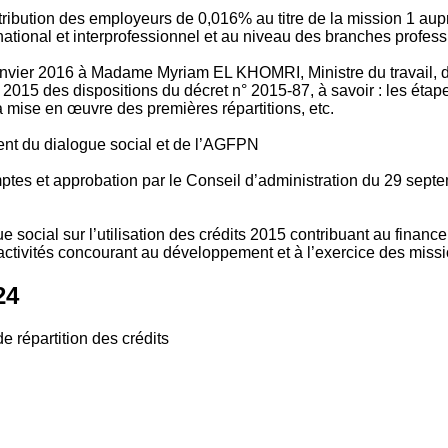
tribution des employeurs de 0,016% au titre de la mission 1 aup
ional et interprofessionnel et au niveau des branches profession
vier 2016 à Madame Myriam EL KHOMRI, Ministre du travail, de l
2015 des dispositions du décret n° 2015-87, à savoir : les ét
 mise en œuvre des premières répartitions, etc.
ment du dialogue social et de l’AGFPN
mptes et approbation par le Conseil d’administration du 29 se
 social sur l’utilisation des crédits 2015 contribuant au financ
ctivités concourant au développement et à l’exercice des missio
24
e répartition des crédits