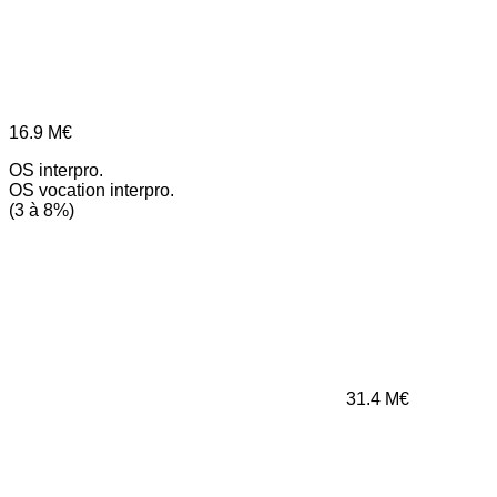
16.9
M€
OS interpro.
OS vocation interpro.
(3 à 8%)
31.4
M€