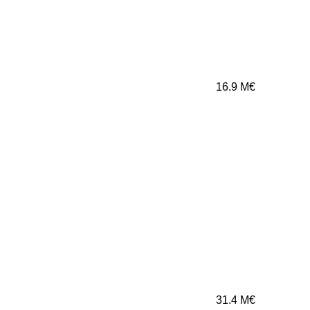
16.9
M€
31.4
M€