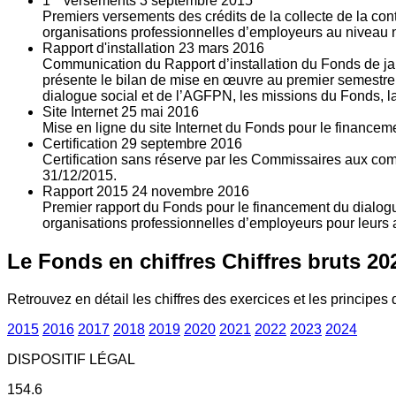
1
versements
3
septembre 2015
Premiers versements des crédits de la collecte de la con
organisations professionnelles d’employeurs au niveau nat
Rapport d'installation
23
mars 2016
Communication du Rapport d’installation du Fonds de jan
présente le bilan de mise en œuvre au premier semestre 
dialogue social et de l’AGFPN, les missions du Fonds, la
Site Internet
25
mai 2016
Mise en ligne du site Internet du Fonds pour le finance
Certification
29
septembre 2016
Certification sans réserve par les Commissaires aux co
31/12/2015.
Rapport 2015
24
novembre 2016
Premier rapport du Fonds pour le financement du dialogue
organisations professionnelles d’employeurs pour leurs a
Le Fonds en chiffres
Chiffres bruts 20
Retrouvez en détail les chiffres des exercices et les principes d
2015
2016
2017
2018
2019
2020
2021
2022
2023
2024
DISPOSITIF LÉGAL
154.6