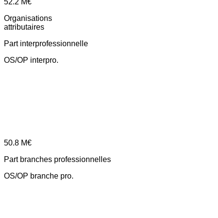
52.2
M€
Organisations
attributaires
Part interprofessionnelle
OS/OP interpro.
50.8
M€
Part branches professionnelles
OS/OP branche pro.