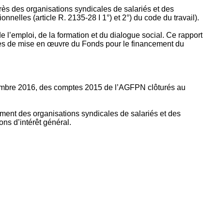
rès des organisations syndicales de salariés et des
nelles (article R. 2135‐28 I 1°) et 2°) du code du travail).
’emploi, de la formation et du dialogue social. Ce rapport
apes de mise en œuvre du Fonds pour le financement du
ptembre 2016, des comptes 2015 de l’AGFPN clôturés au
ement des organisations syndicales de salariés et des
ns d’intérêt général.