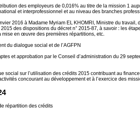
tribution des employeurs de 0,016% au titre de la mission 1 aup
ional et interprofessionnel et au niveau des branches profession
vier 2016 à Madame Myriam EL KHOMRI, Ministre du travail, de l
2015 des dispositions du décret n° 2015-87, à savoir : les ét
 mise en œuvre des premières répartitions, etc.
ment du dialogue social et de l’AGFPN
mptes et approbation par le Conseil d’administration du 29 se
 social sur l’utilisation des crédits 2015 contribuant au financ
ctivités concourant au développement et à l’exercice des missio
24
e répartition des crédits