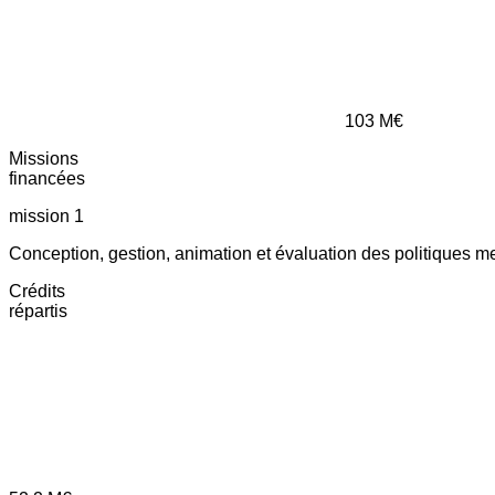
103
M€
Missions
financées
mission 1
Conception, gestion, animation et évaluation des politiques m
Crédits
répartis