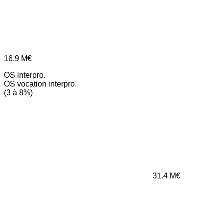
16.9
M€
OS interpro.
OS vocation interpro.
(3 à 8%)
31.4
M€