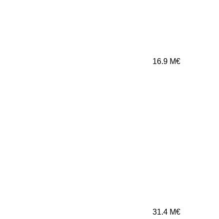
16.9
M€
31.4
M€