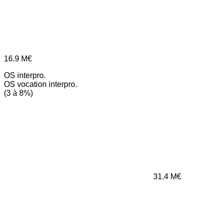
16.9
M€
OS interpro.
OS vocation interpro.
(3 à 8%)
31.4
M€