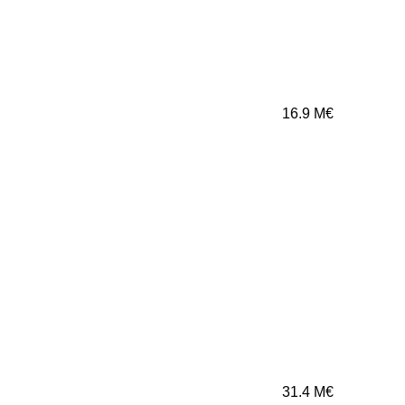
16.9
M€
31.4
M€