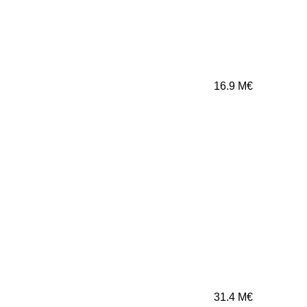
16.9
M€
31.4
M€