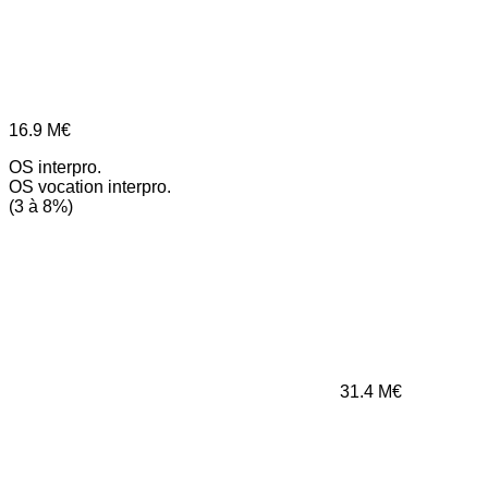
16.9
M€
OS interpro.
OS vocation interpro.
(3 à 8%)
31.4
M€