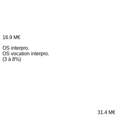
16.9
M€
OS interpro.
OS vocation interpro.
(3 à 8%)
31.4
M€