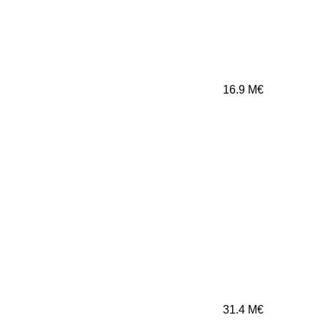
16.9
M€
31.4
M€