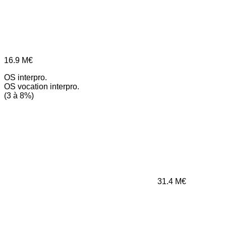
16.9
M€
OS interpro.
OS vocation interpro.
(3 à 8%)
31.4
M€