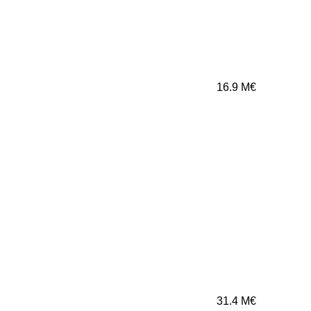
16.9
M€
31.4
M€