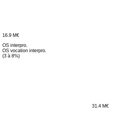
16.9
M€
OS interpro.
OS vocation interpro.
(3 à 8%)
31.4
M€