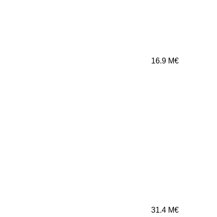
16.9
M€
31.4
M€