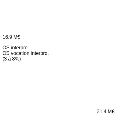
16.9
M€
OS interpro.
OS vocation interpro.
(3 à 8%)
31.4
M€