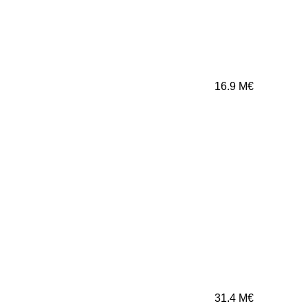
16.9
M€
31.4
M€