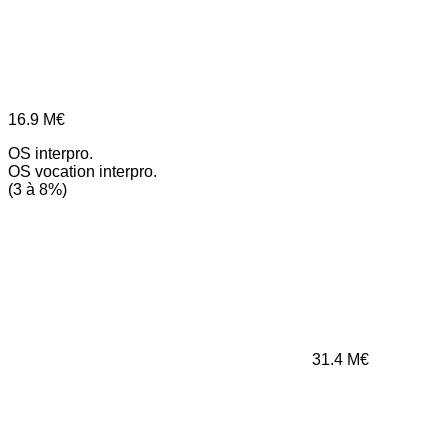
16.9
M€
OS interpro.
OS vocation interpro.
(3 à 8%)
31.4
M€