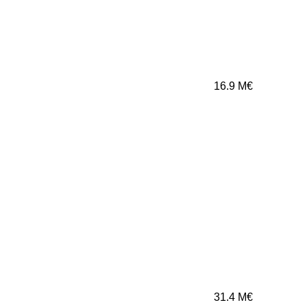
16.9
M€
31.4
M€