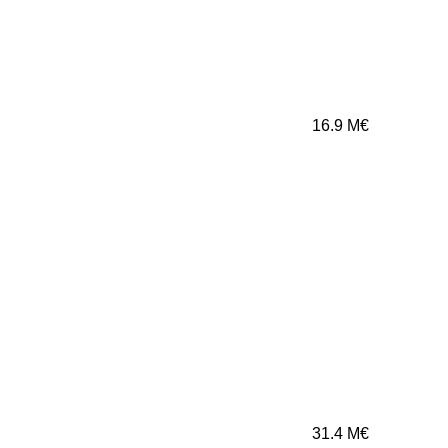
16.9
M€
31.4
M€