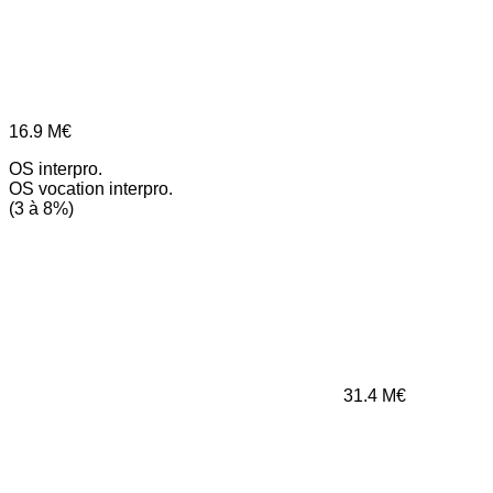
16.9
M€
OS interpro.
OS vocation interpro.
(3 à 8%)
31.4
M€