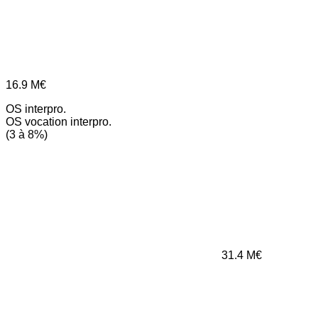
16.9
M€
OS interpro.
OS vocation interpro.
(3 à 8%)
31.4
M€