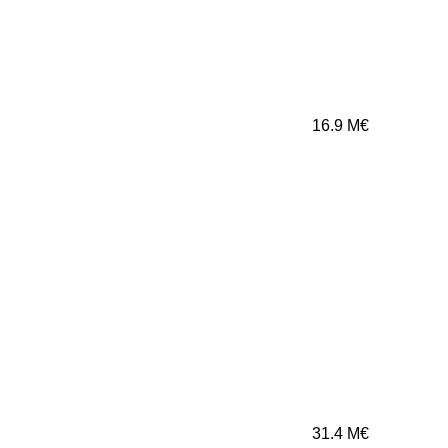
16.9
M€
31.4
M€