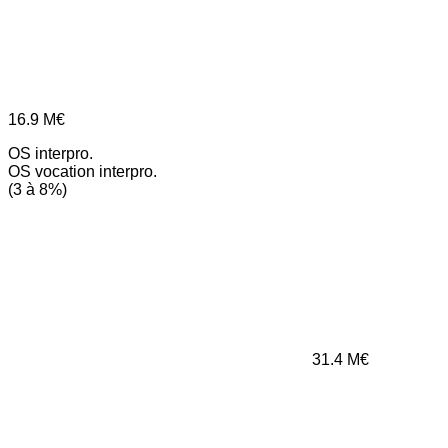
16.9
M€
OS interpro.
OS vocation interpro.
(3 à 8%)
31.4
M€