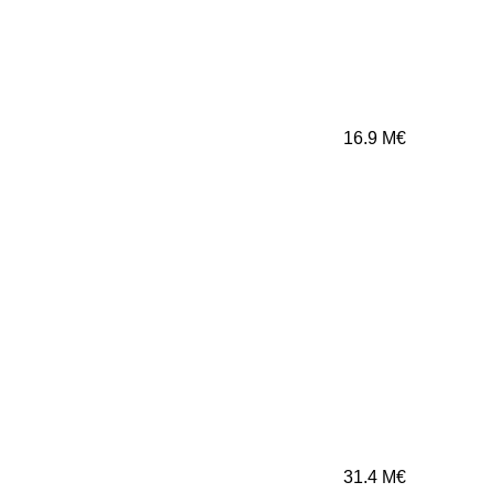
16.9
M€
31.4
M€